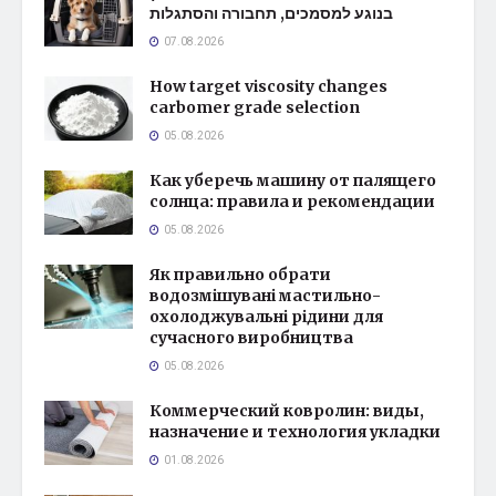
בנוגע למסמכים, תחבורה והסתגלות
07.08.2026
How target viscosity changes
carbomer grade selection
05.08.2026
Как уберечь машину от палящего
солнца: правила и рекомендации
05.08.2026
Як правильно обрати
водозмішувані мастильно-
охолоджувальні рідини для
сучасного виробництва
05.08.2026
Коммерческий ковролин: виды,
назначение и технология укладки
01.08.2026