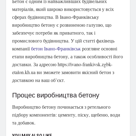
Бетон є одним із найважливіших будівельних
матеріалів, який широко використовується у всіх
сферах будівництва.
В Івано-Франківську
виробництво бетону є розвиненою галуззю, що
забезпечує потреби як приватного, так і
промислового будівництва. У цій статті фахівець
компанії
бетон Івано-Франківськ
розгляне основні
етапи виробництва бетону, а також особливості його
доставки. За адресою https://ivano-frankivsk.zgbk-
etalon.kh.ua ви зможете замовити якісний бетон з
доставкою на ваш об’єкт.
Процес виробництва бетону
Виробництво бетону починається з ретельного
підбору компонентів: цементу, піску, щебеню, води
та добавок.
YOU MAY ALSO LIKE